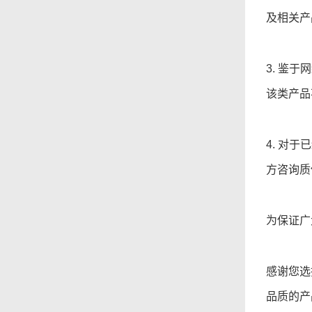
及相关产
3. 鉴
该类产品
4. 对
方咨询质
为保证广
感谢您选
品质的产