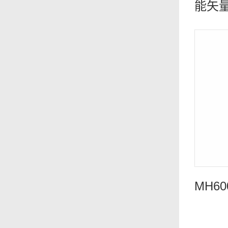
能矢
MH6