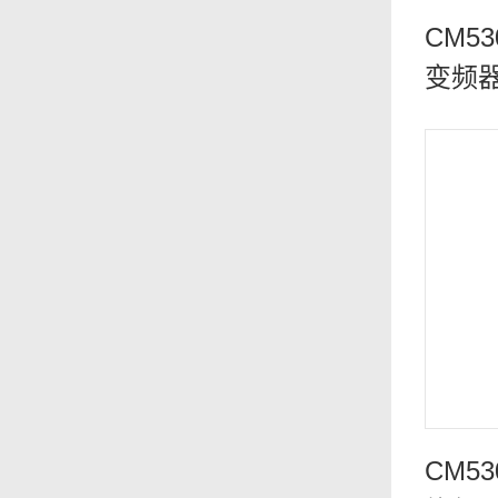
CM5
变频
CM5